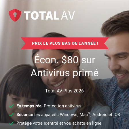
PRIX LE PLUS BAS DE L'ANNÉE !
Écon.
$
80
sur
Antivirus primé
Total AV Plus 2026
En temps réel
Protection antivirus
®
Sécurise
les appareils Windows, Mac
, Android et iOS
Protège
votre identité et vos achats en ligne