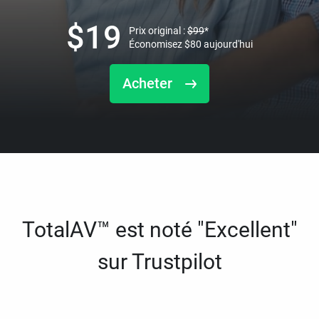
$
19
Prix original :
$
99
*
Économisez
$
80
aujourd'hui
Acheter
TotalAV™ est noté "Excellent"
sur Trustpilot