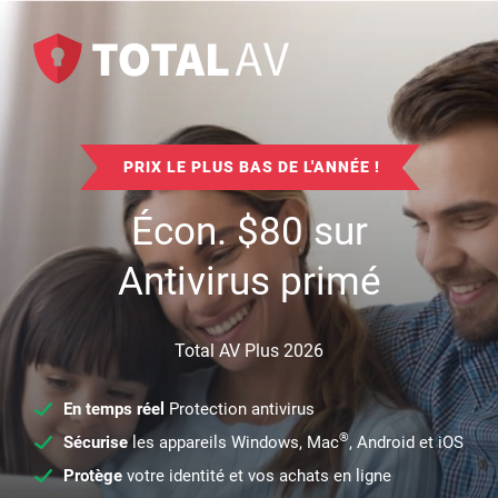
PRIX LE PLUS BAS DE L'ANNÉE !
Écon.
$
80
sur
Antivirus primé
Total AV Plus 2026
En temps réel
Protection antivirus
®
Sécurise
les appareils Windows, Mac
, Android et iOS
Protège
votre identité et vos achats en ligne