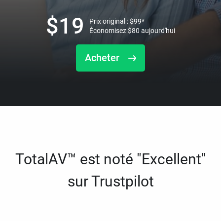
$
19
Prix original :
$
99
*
Économisez
$
80
aujourd'hui
Acheter
TotalAV™ est noté "Excellent"
sur Trustpilot