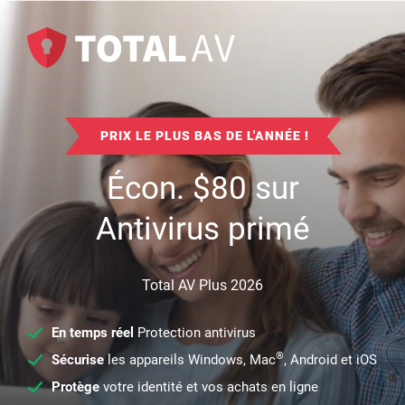
PRIX LE PLUS BAS DE L'ANNÉE !
Écon.
$
80
sur
Antivirus primé
Total AV Plus 2026
En temps réel
Protection antivirus
®
Sécurise
les appareils Windows, Mac
, Android et iOS
Protège
votre identité et vos achats en ligne