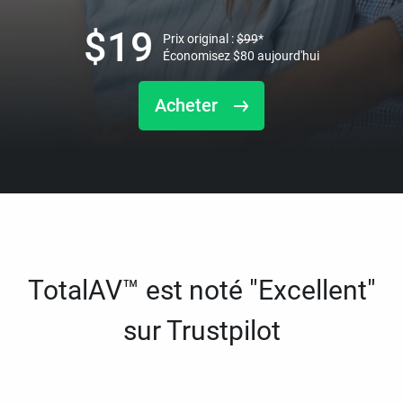
$
19
Prix original :
$
99
*
Économisez
$
80
aujourd'hui
Acheter
TotalAV™ est noté "Excellent"
sur Trustpilot