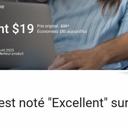
ne
nt
$
19
Prix original :
$
99
*
Économisez
$
80
aujourd'hui
vril 2025
eilleur produit
st noté "Excellent" sur