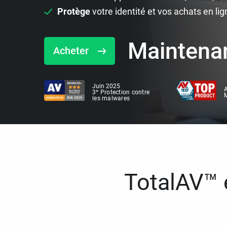
Protège
votre identité et vos achats en lig
Maintena
Acheter
Juin 2025
A
3* Protection contre
M
les malwares
TotalAV™ e