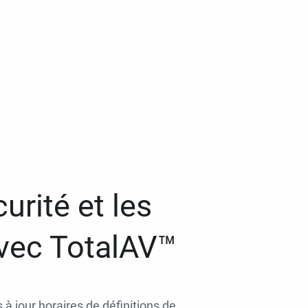
urité et les
avec TotalAV™
 à jour horaires de définitions de