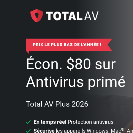
PRIX LE PLUS BAS DE L'ANNÉE !
Écon.
$
80
sur
Antivirus primé
Total AV Plus 2026
En temps réel
Protection antivirus
®
Sécurise
les appareils Windows, Mac
, A