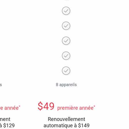
ls
8 appareils
$
49
*
*
re année
première année
ment
Renouvellement
 à
$
129
automatique à
$
149