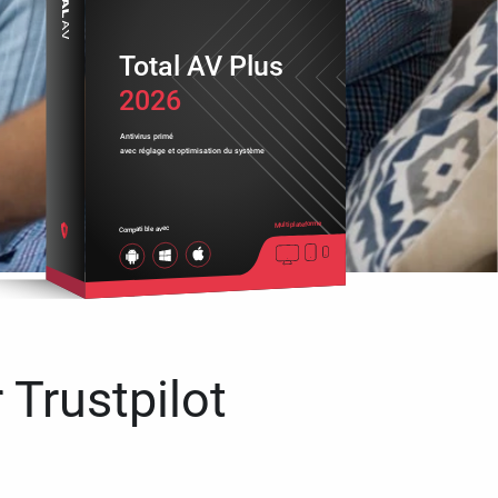
Total AV Plus
2026
Antivirus primé
avec réglage et optimisation du système
Multiplateforme
Compatible avec
 Trustpilot