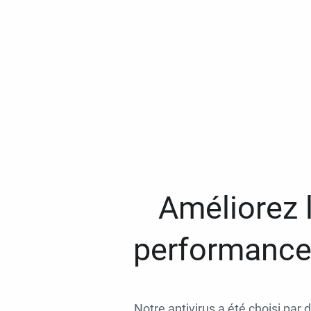
Améliorez l
performances
Notre antivirus a été choisi par 