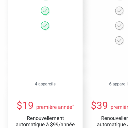
4 appareils
6 apparei
$
19
$
39
*
première année
premiè
Renouvellement
Renouvelle
automatique à
$
99
/année
automatique