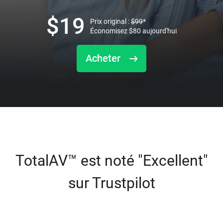
$
19
Prix original :
$
99
*
Économisez
$
80
aujourd'hui
Acheter
TotalAV™ est noté "Excellent"
sur Trustpilot