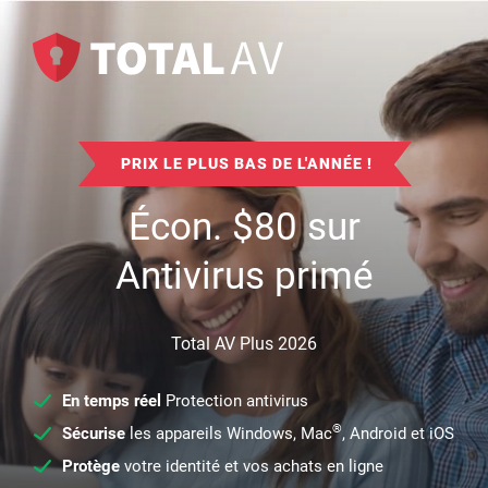
PRIX LE PLUS BAS DE L'ANNÉE !
Écon.
$
80
sur
Antivirus primé
Total AV Plus 2026
En temps réel
Protection antivirus
®
Sécurise
les appareils Windows, Mac
, Android et iOS
Protège
votre identité et vos achats en ligne