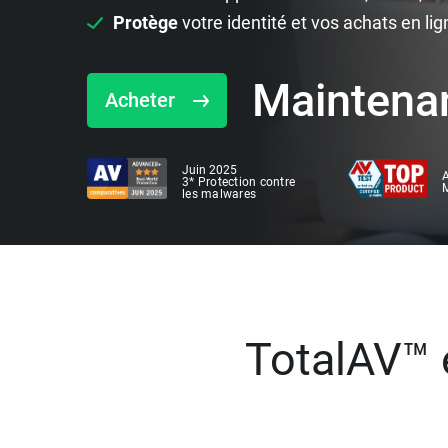
Protège
votre identité et vos achats en lig
Maintena
Acheter
Juin 2025
A
3* Protection contre
M
les malwares
TotalAV™ e