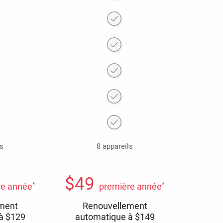
ls
8 appareils
$
49
*
*
re année
première année
ment
Renouvellement
 à
$
129
automatique à
$
149