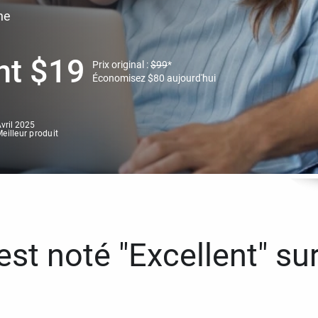
ne
nt
$
19
Prix original :
$
99
*
Économisez
$
80
aujourd'hui
vril 2025
eilleur produit
st noté "Excellent" sur