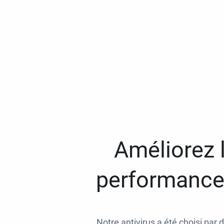
Améliorez l
performances
Notre antivirus a été choisi par 