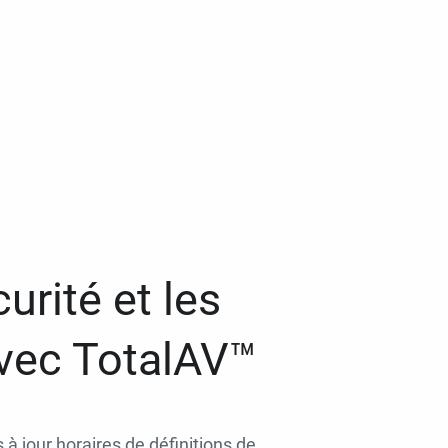
urité et les
avec TotalAV™
 à jour horaires de définitions de