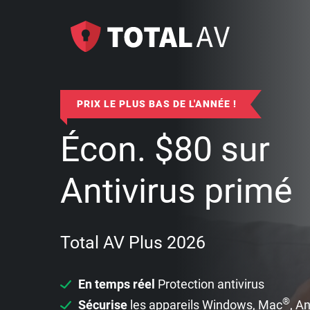
PRIX LE PLUS BAS DE L'ANNÉE !
Écon.
$
80
sur
Antivirus primé
Total AV Plus 2026
En temps réel
Protection antivirus
®
Sécurise
les appareils Windows, Mac
, A