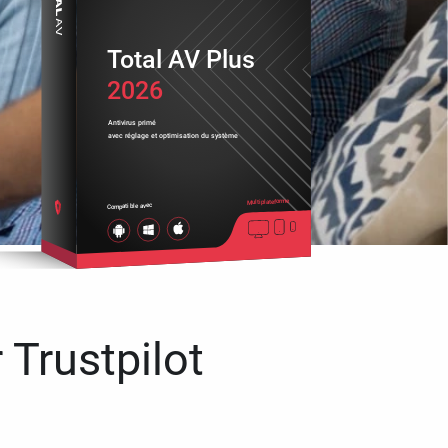
Total AV Plus
2026
Antivirus primé
avec réglage et optimisation du système
Multiplateforme
Compatible avec
 Trustpilot