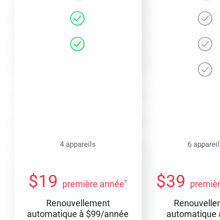
4 appareils
6 apparei
$
19
$
39
*
première année
premiè
Renouvellement
Renouvelle
automatique à
$
99
/année
automatique