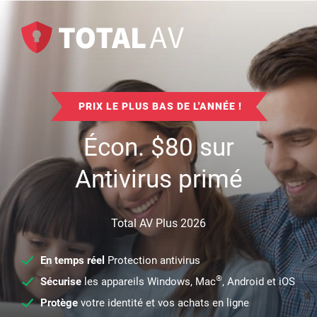
PRIX LE PLUS BAS DE L'ANNÉE !
Écon.
$
80
sur
Antivirus primé
Total AV Plus 2026
En temps réel
Protection antivirus
®
Sécurise
les appareils Windows, Mac
, Android et iOS
Protège
votre identité et vos achats en ligne