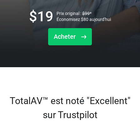
$
19
Prix original :
$
99
*
Économisez
$
80
aujourd'hui
Acheter
TotalAV™ est noté "Excellent"
sur Trustpilot