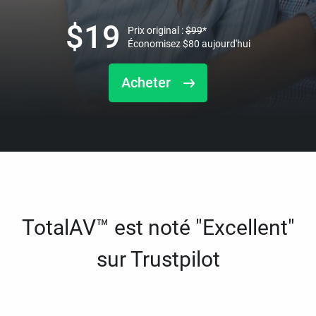
$
19
Prix original :
$
99
*
Économisez
$
80
aujourd'hui
Acheter
TotalAV™ est noté "Excellent"
sur Trustpilot