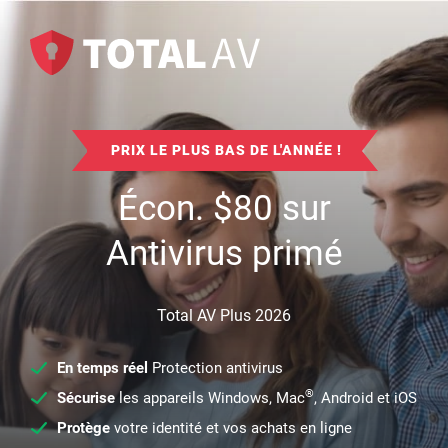
PRIX LE PLUS BAS DE L'ANNÉE !
Écon.
$
80
sur
Antivirus primé
Total AV Plus 2026
En temps réel
Protection antivirus
®
Sécurise
les appareils Windows, Mac
, Android et iOS
Protège
votre identité et vos achats en ligne