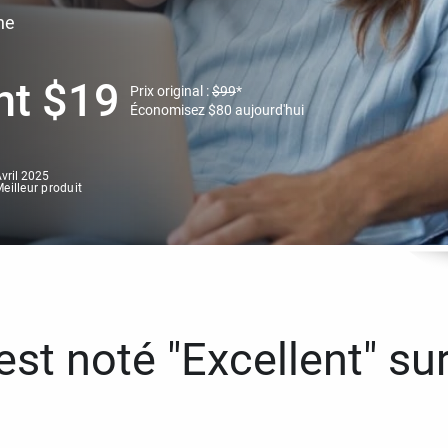
ne
nt
$
19
Prix original :
$
99
*
Économisez
$
80
aujourd'hui
vril 2025
eilleur produit
st noté "Excellent" sur