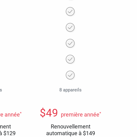
ls
8 appareils
$
49
*
*
re année
première année
ment
Renouvellement
 à
$
129
automatique à
$
149