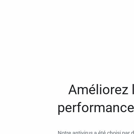
Améliorez l
performances
Notre antivirus a été choisi par 