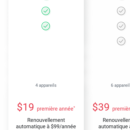
4 appareils
6 apparei
$
19
$
39
*
première année
premiè
Renouvellement
Renouvelle
automatique à
$
99
/année
automatique