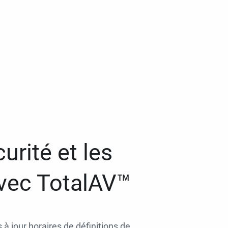
urité et les
avec TotalAV™
 à jour horaires de définitions de