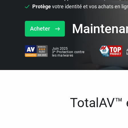
Protège
votre identité et vos achats en lig
Maintena
Acheter
Juin 2025
A
3* Protection contre
M
les malwares
TotalAV™ e