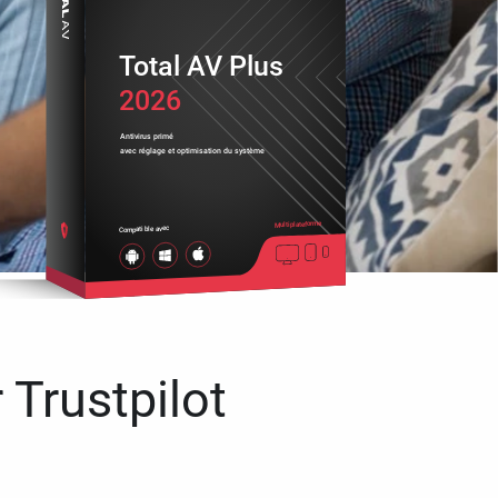
Total AV Plus
2026
Antivirus primé
avec réglage et optimisation du système
Multiplateforme
Compatible avec
 Trustpilot