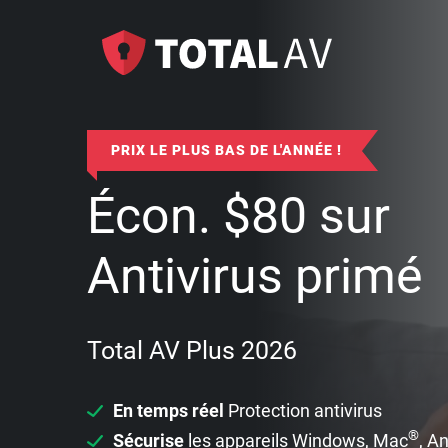
PRIX LE PLUS BAS DE L'ANNÉE !
Écon.
$
80
sur
Antivirus primé
Total AV Plus 2026
En temps réel
Protection antivirus
®
Sécurise
les appareils Windows, Mac
, A