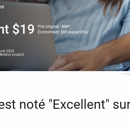
ne
nt
$
19
Prix original :
$
99
*
Économisez
$
80
aujourd'hui
vril 2025
eilleur produit
st noté "Excellent" sur