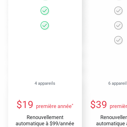
4 appareils
6 apparei
$
19
$
39
*
première année
premiè
Renouvellement
Renouvelle
automatique à
$
99
/année
automatique