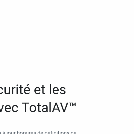
urité et les
avec TotalAV™
 à jour horaires de définitions de