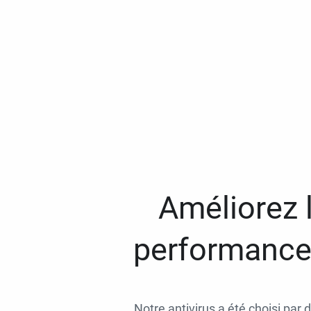
Améliorez l
performances
Notre antivirus a été choisi par 