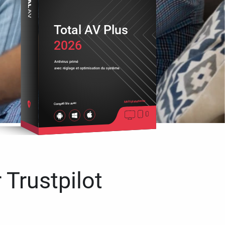
Total AV Plus
2026
Antivirus primé
avec réglage et optimisation du système
Multiplateforme
Compatible avec
 Trustpilot