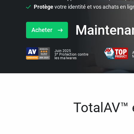
Protège
votre identité et vos achats en lig
Maintena
Acheter
Juin 2025
A
3* Protection contre
M
les malwares
TotalAV™ e