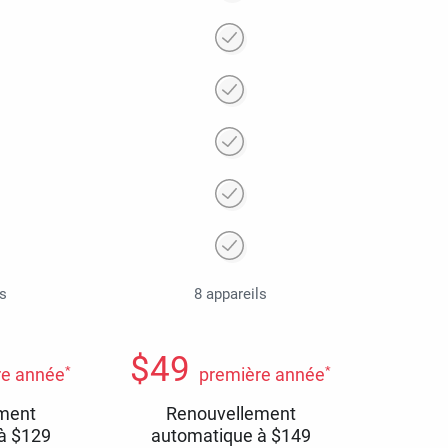
ls
8 appareils
$
49
*
*
re année
première année
ment
Renouvellement
 à
$
129
automatique à
$
149