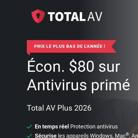
PRIX LE PLUS BAS DE L'ANNÉE !
Écon.
$
80
sur
Antivirus primé
Total AV Plus 2026
En temps réel
Protection antivirus
®
Sécurise
les appareils Windows, Mac
, A