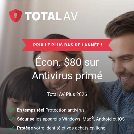
PRIX LE PLUS BAS DE L'ANNÉE !
Écon.
$
80
sur
Antivirus primé
Total AV Plus 2026
En temps réel
Protection antivirus
®
Sécurise
les appareils Windows, Mac
, Android et iOS
Protège
votre identité et vos achats en ligne