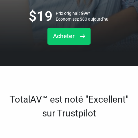
$
19
Prix original :
$
99
*
Économisez
$
80
aujourd'hui
Acheter
TotalAV™ est noté "Excellent"
sur Trustpilot