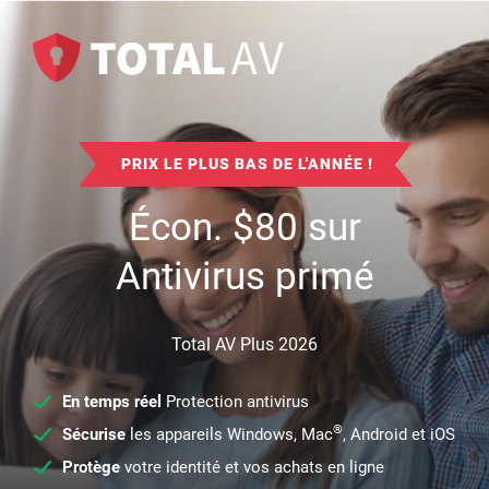
PRIX LE PLUS BAS DE L'ANNÉE !
Écon.
$
80
sur
Antivirus primé
Total AV Plus 2026
En temps réel
Protection antivirus
®
Sécurise
les appareils Windows, Mac
, Android et iOS
Protège
votre identité et vos achats en ligne