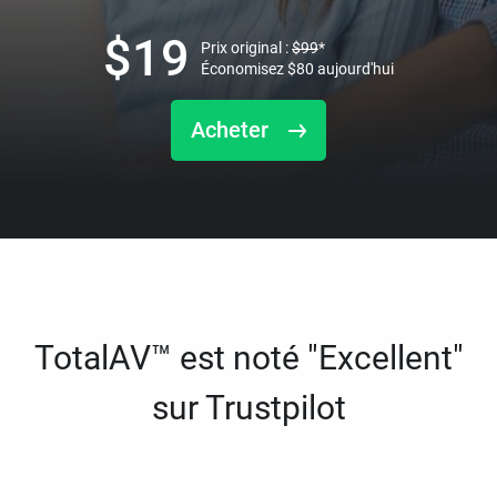
$
19
Prix original :
$
99
*
Économisez
$
80
aujourd'hui
Acheter
TotalAV™ est noté "Excellent"
sur Trustpilot