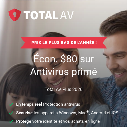
PRIX LE PLUS BAS DE L'ANNÉE !
Écon.
$
80
sur
Antivirus primé
Total AV Plus 2026
En temps réel
Protection antivirus
®
Sécurise
les appareils Windows, Mac
, Android et iOS
Protège
votre identité et vos achats en ligne