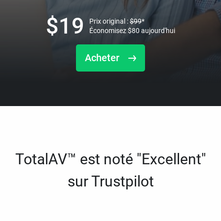
$
19
Prix original :
$
99
*
Économisez
$
80
aujourd'hui
Acheter
TotalAV™ est noté "Excellent"
sur Trustpilot