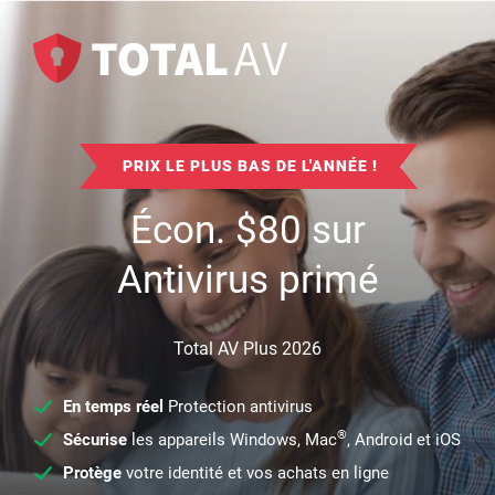
PRIX LE PLUS BAS DE L'ANNÉE !
Écon.
$
80
sur
Antivirus primé
Total AV Plus 2026
En temps réel
Protection antivirus
®
Sécurise
les appareils Windows, Mac
, Android et iOS
Protège
votre identité et vos achats en ligne