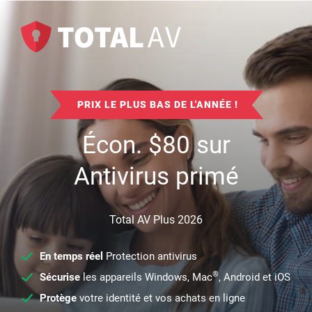
PRIX LE PLUS BAS DE L'ANNÉE !
Écon.
$
80
sur
Antivirus primé
Total AV Plus 2026
En temps réel
Protection antivirus
®
Sécurise
les appareils Windows, Mac
, Android et iOS
Protège
votre identité et vos achats en ligne