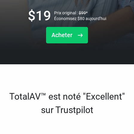
$
19
Prix original :
$
99
*
Économisez
$
80
aujourd'hui
Acheter
TotalAV™ est noté "Excellent"
sur Trustpilot