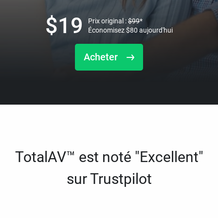
$
19
Prix original :
$
99
*
Économisez
$
80
aujourd'hui
Acheter
TotalAV™ est noté "Excellent"
sur Trustpilot