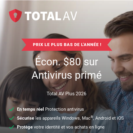
PRIX LE PLUS BAS DE L'ANNÉE !
Écon.
$
80
sur
Antivirus primé
Total AV Plus 2026
En temps réel
Protection antivirus
®
Sécurise
les appareils Windows, Mac
, Android et iOS
Protège
votre identité et vos achats en ligne