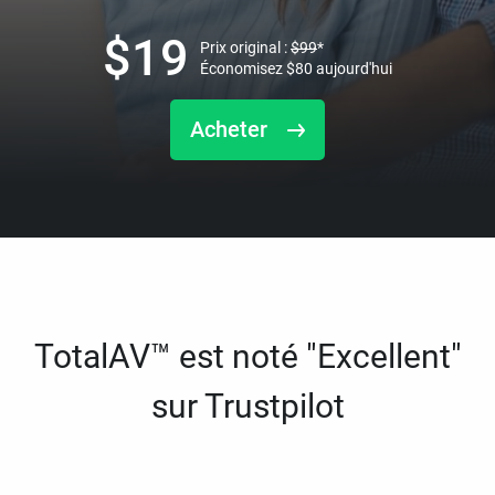
$
19
Prix original :
$
99
*
Économisez
$
80
aujourd'hui
Acheter
TotalAV™ est noté "Excellent"
sur Trustpilot