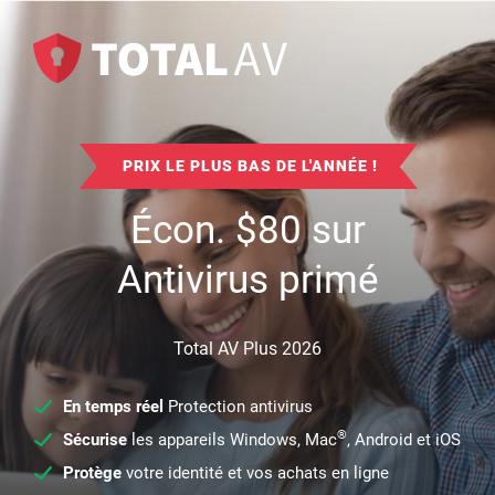
PRIX LE PLUS BAS DE L'ANNÉE !
Écon.
$
80
sur
Antivirus primé
Total AV Plus 2026
En temps réel
Protection antivirus
®
Sécurise
les appareils Windows, Mac
, Android et iOS
Protège
votre identité et vos achats en ligne