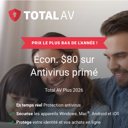
PRIX LE PLUS BAS DE L'ANNÉE !
Écon.
$
80
sur
Antivirus primé
Total AV Plus 2026
En temps réel
Protection antivirus
®
Sécurise
les appareils Windows, Mac
, Android et iOS
Protège
votre identité et vos achats en ligne