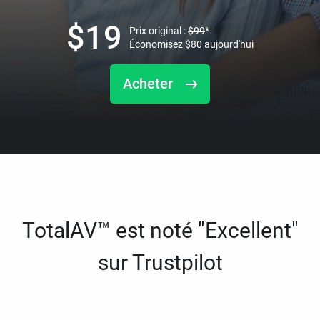
$
19
Prix original :
$
99
*
Économisez
$
80
aujourd'hui
Acheter
TotalAV™ est noté "Excellent"
sur Trustpilot