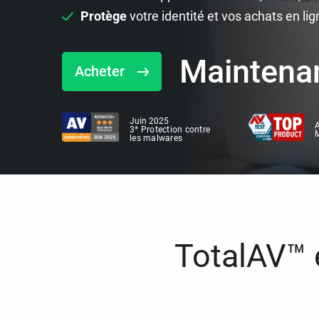
Protège
votre identité et vos achats en lig
Maintena
Acheter
Juin 2025
A
3* Protection contre
M
les malwares
TotalAV™ e