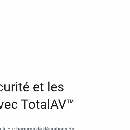
urité et les
avec TotalAV™
 à jour horaires de définitions de