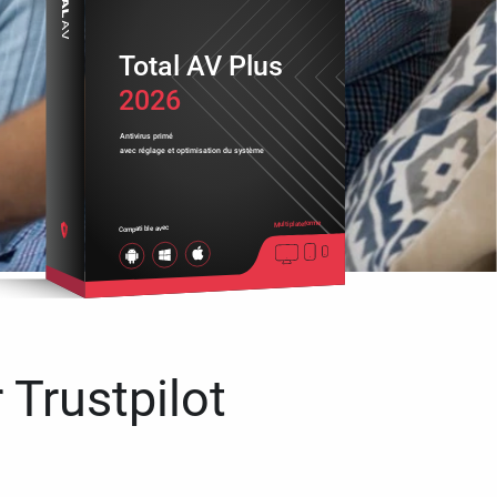
Total AV Plus
2026
Antivirus primé
avec réglage et optimisation du système
Multiplateforme
Compatible avec
 Trustpilot