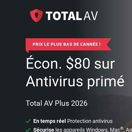
PRIX LE PLUS BAS DE L'ANNÉE !
Écon.
$
80
sur
Antivirus primé
Total AV Plus 2026
En temps réel
Protection antivirus
®
Sécurise
les appareils Windows, Mac
, A