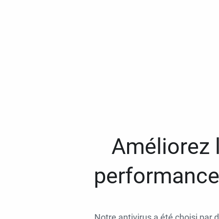
Améliorez l
performances
Notre antivirus a été choisi par 