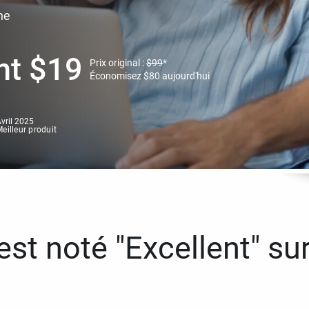
ne
nt
$
19
Prix original :
$
99
*
Économisez
$
80
aujourd'hui
vril 2025
eilleur produit
st noté "Excellent" sur