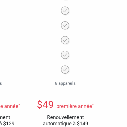
ls
8 appareils
$
49
*
*
re année
première année
ment
Renouvellement
 à
$
129
automatique à
$
149