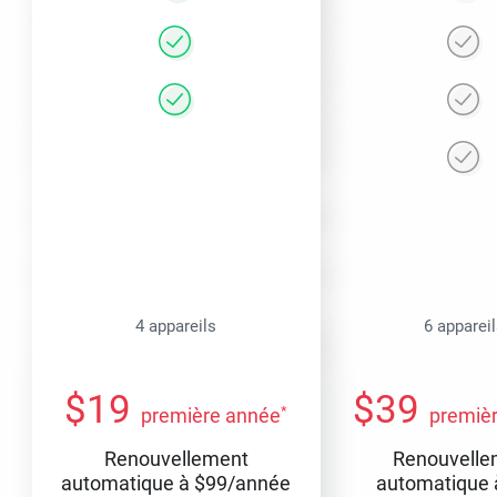
4 appareils
6 apparei
$
19
$
39
*
première année
premiè
Renouvellement
Renouvelle
automatique à
$
99
/année
automatique