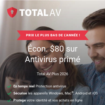
PRIX LE PLUS BAS DE L'ANNÉE !
Écon.
$
80
sur
Antivirus primé
Total AV Plus 2026
En temps réel
Protection antivirus
®
Sécurise
les appareils Windows, Mac
, Android et iOS
Protège
votre identité et vos achats en ligne