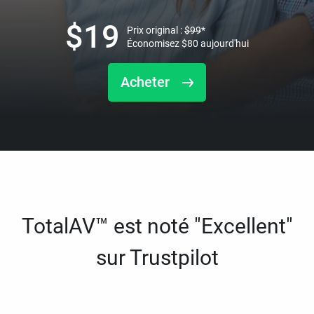
$
19
Prix original :
$
99
*
Économisez
$
80
aujourd'hui
Acheter
TotalAV™ est noté "Excellent"
sur Trustpilot