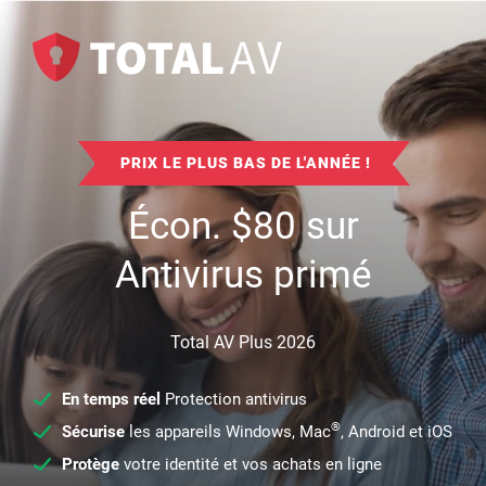
PRIX LE PLUS BAS DE L'ANNÉE !
Écon.
$
80
sur
Antivirus primé
Total AV Plus 2026
En temps réel
Protection antivirus
®
Sécurise
les appareils Windows, Mac
, Android et iOS
Protège
votre identité et vos achats en ligne