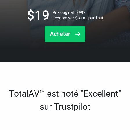
$
19
Prix original :
$
99
*
Économisez
$
80
aujourd'hui
Acheter
TotalAV™ est noté "Excellent"
sur Trustpilot