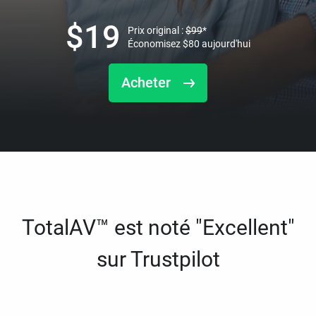
$
19
Prix original :
$
99
*
Économisez
$
80
aujourd'hui
Acheter
TotalAV™ est noté "Excellent"
sur Trustpilot