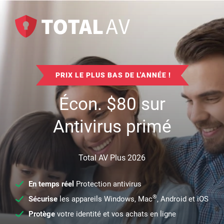
PRIX LE PLUS BAS DE L'ANNÉE !
Écon.
$
80
sur
Antivirus primé
Total AV Plus 2026
En temps réel
Protection antivirus
®
Sécurise
les appareils Windows, Mac
, Android et iOS
Protège
votre identité et vos achats en ligne