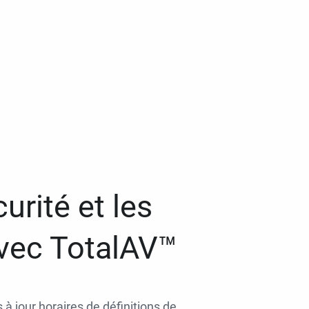
urité et les
avec TotalAV™
 à jour horaires de définitions de