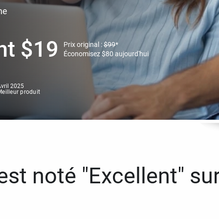
ne
nt
$
19
Prix original :
$
99
*
Économisez
$
80
aujourd'hui
vril 2025
eilleur produit
st noté "Excellent" sur