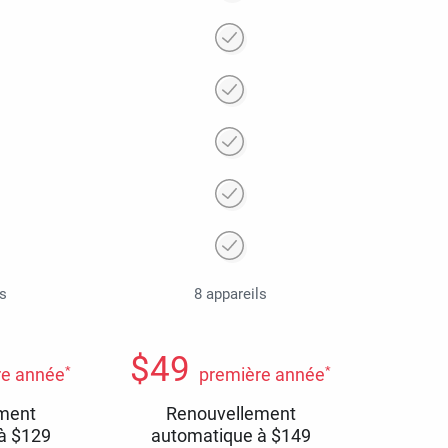
ls
8 appareils
$
49
*
*
re année
première année
ment
Renouvellement
 à
$
129
automatique à
$
149