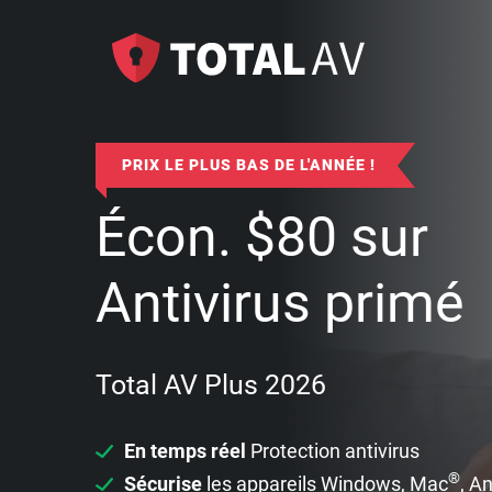
PRIX LE PLUS BAS DE L'ANNÉE !
Écon.
$
80
sur
Antivirus primé
Total AV Plus 2026
En temps réel
Protection antivirus
®
Sécurise
les appareils Windows, Mac
, A