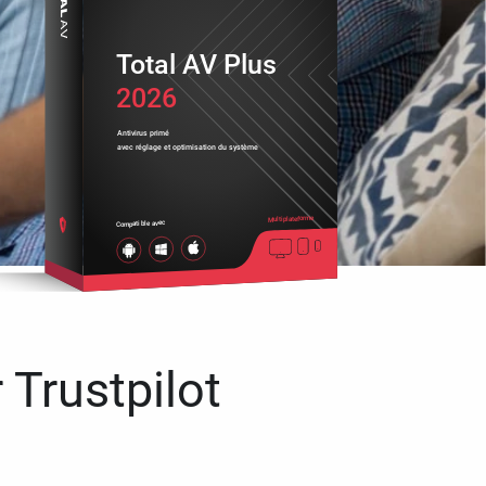
Total AV Plus
2026
Antivirus primé
avec réglage et optimisation du système
Multiplateforme
Compatible avec
 Trustpilot