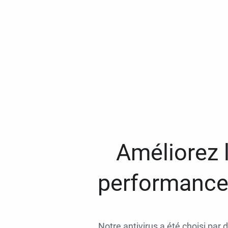
Améliorez l
performances
Notre antivirus a été choisi par 