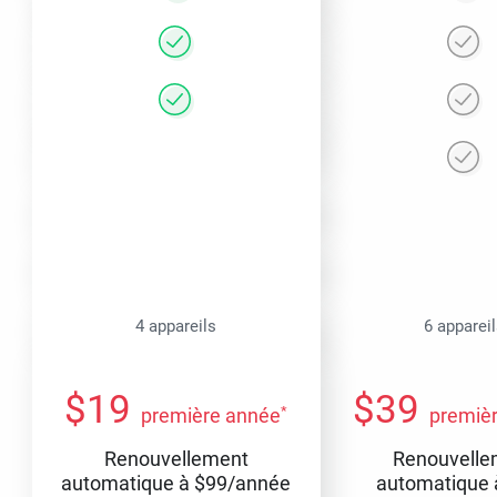
4 appareils
6 apparei
$
19
$
39
*
première année
premiè
Renouvellement
Renouvelle
automatique à
$
99
/année
automatique