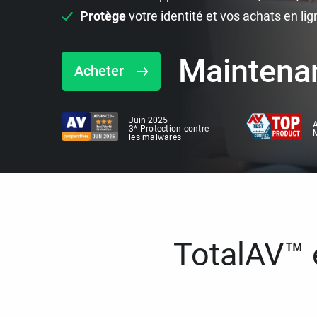
Protège
votre identité et vos achats en lig
Maintena
Acheter
Juin 2025
A
3* Protection contre
M
les malwares
TotalAV™ e