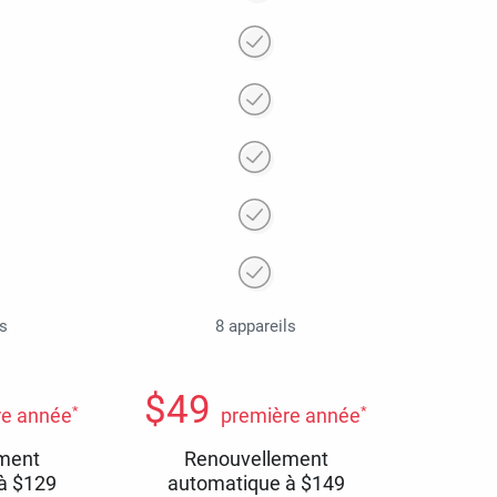
ls
8 appareils
$
49
*
*
re année
première année
ment
Renouvellement
 à
$
129
automatique à
$
149