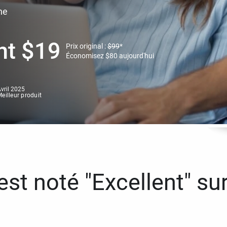
ne
nt
$
19
Prix original :
$
99
*
Économisez
$
80
aujourd'hui
vril 2025
eilleur produit
st noté "Excellent" sur