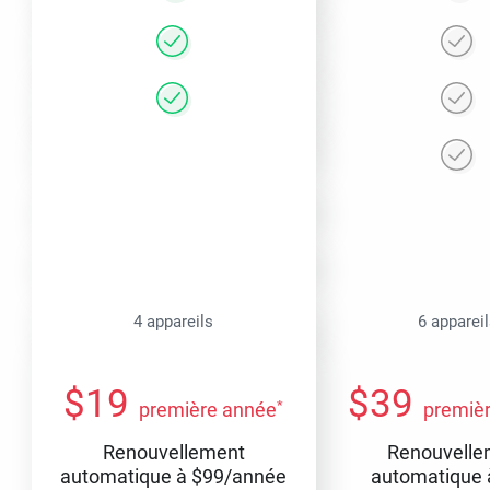
4 appareils
6 apparei
$
19
$
39
*
première année
premiè
Renouvellement
Renouvelle
automatique à
$
99
/année
automatique