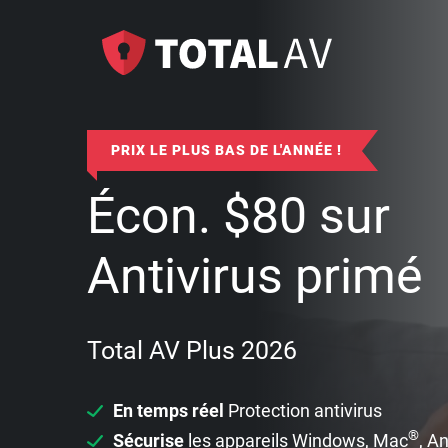
PRIX LE PLUS BAS DE L'ANNÉE !
Écon.
$
80
sur
Antivirus primé
Total AV Plus 2026
En temps réel
Protection antivirus
®
Sécurise
les appareils Windows, Mac
, A