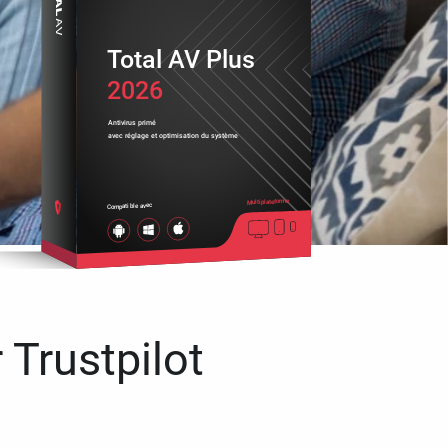
Total AV Plus
2026
Antivirus primé
avec réglage et optimisation du système
Multiplateforme
Compatible avec
 Trustpilot