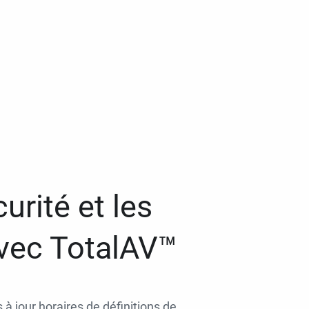
urité et les
avec TotalAV™
 à jour horaires de définitions de