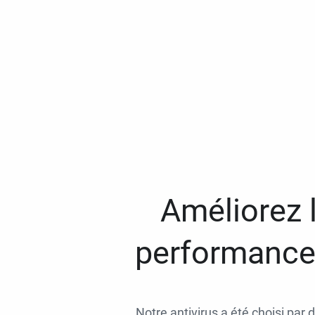
Améliorez l
performances
Notre antivirus a été choisi par 