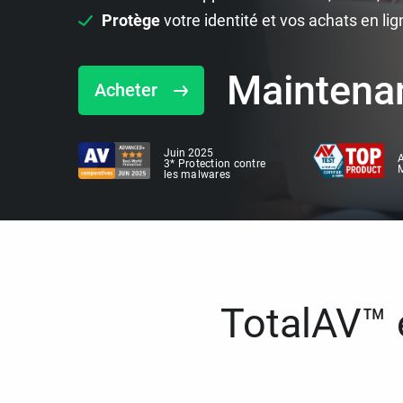
Protège
votre identité et vos achats en lig
Maintena
Acheter
Juin 2025
A
3* Protection contre
M
les malwares
TotalAV™ e