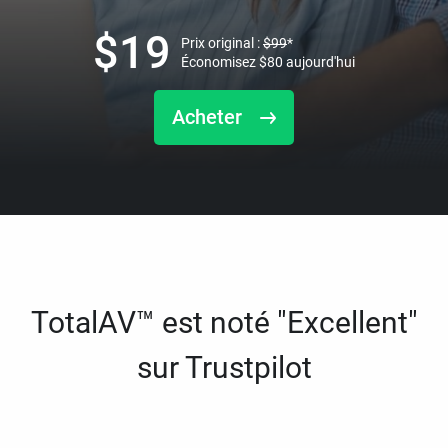
$
19
Prix original :
$
99
*
Économisez
$
80
aujourd'hui
Acheter
TotalAV™ est noté "Excellent"
sur Trustpilot