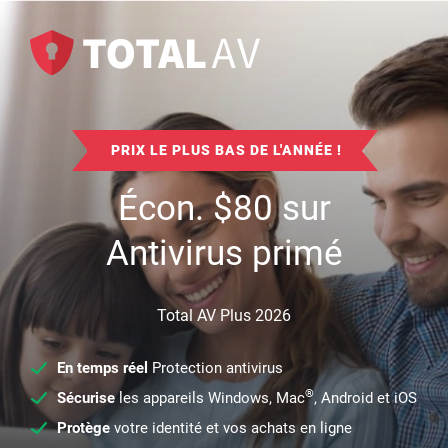
PRIX LE PLUS BAS DE L'ANNÉE !
Écon.
$
80
sur
Antivirus primé
Total AV Plus 2026
En temps réel
Protection antivirus
®
Sécurise
les appareils Windows, Mac
, Android et iOS
Protège
votre identité et vos achats en ligne