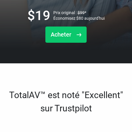
$
19
Prix original :
$
99
*
Économisez
$
80
aujourd'hui
Acheter
TotalAV™ est noté "Excellent"
sur Trustpilot