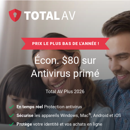
PRIX LE PLUS BAS DE L'ANNÉE !
Écon.
$
80
sur
Antivirus primé
Total AV Plus 2026
En temps réel
Protection antivirus
®
Sécurise
les appareils Windows, Mac
, Android et iOS
Protège
votre identité et vos achats en ligne