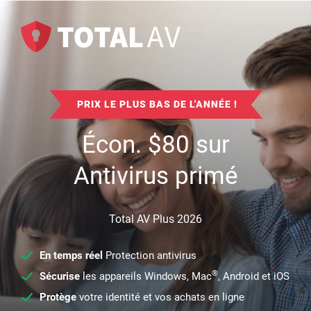
PRIX LE PLUS BAS DE L'ANNÉE !
Écon.
$
80
sur
Antivirus primé
Total AV Plus 2026
En temps réel
Protection antivirus
®
Sécurise
les appareils Windows, Mac
, Android et iOS
Protège
votre identité et vos achats en ligne