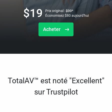
$
19
Prix original :
$
99
*
Économisez
$
80
aujourd'hui
Acheter
TotalAV™ est noté "Excellent"
sur Trustpilot