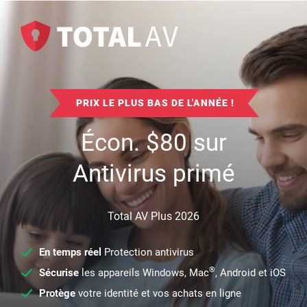
PRIX LE PLUS BAS DE L'ANNÉE !
Écon.
$
80
sur
Antivirus primé
Total AV Plus 2026
En temps réel
Protection antivirus
®
Sécurise
les appareils Windows, Mac
, Android et iOS
Protège
votre identité et vos achats en ligne