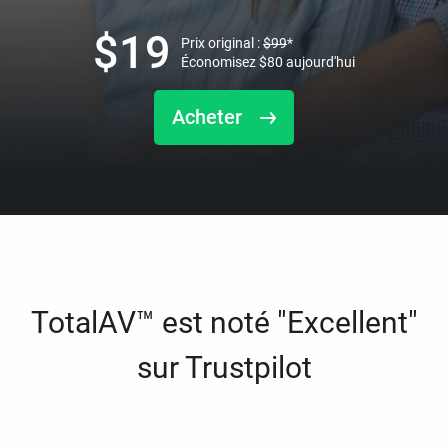
$
19
Prix original :
$
99
*
Économisez
$
80
aujourd'hui
Acheter
TotalAV™ est noté "Excellent"
sur Trustpilot