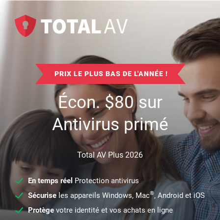
PRIX LE PLUS BAS DE L'ANNÉE !
Écon.
$
80
sur
Antivirus primé
Total AV Plus 2026
En temps réel
Protection antivirus
®
Sécurise
les appareils Windows, Mac
, Android et iOS
Protège
votre identité et vos achats en ligne