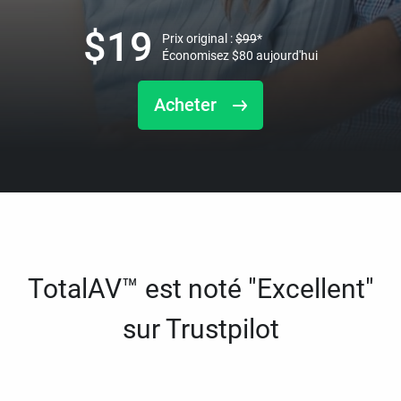
$
19
Prix original :
$
99
*
Économisez
$
80
aujourd'hui
Acheter
TotalAV™ est noté "Excellent"
sur Trustpilot