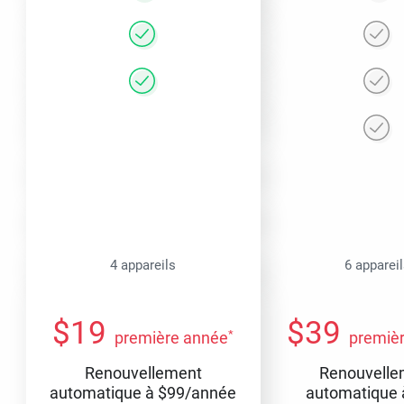
4 appareils
6 apparei
$
19
$
39
*
première année
premiè
Renouvellement
Renouvelle
automatique à
$
99
/année
automatique