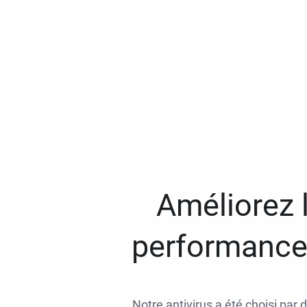
Améliorez l
performances
Notre antivirus a été choisi par 