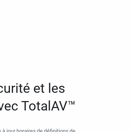
urité et les
avec TotalAV™
 à jour horaires de définitions de