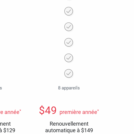
ls
8 appareils
$
49
*
*
re année
première année
ment
Renouvellement
 à
$
129
automatique à
$
149