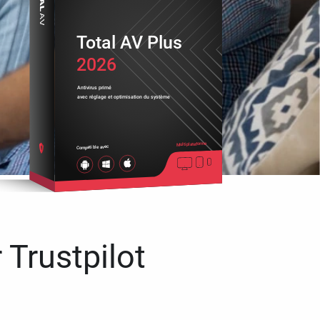
Total AV Plus
2026
Antivirus primé
avec réglage et optimisation du système
Multiplateforme
Compatible avec
 Trustpilot