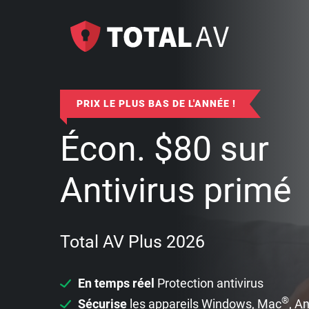
PRIX LE PLUS BAS DE L'ANNÉE !
Écon.
$
80
sur
Antivirus primé
Total AV Plus 2026
En temps réel
Protection antivirus
®
Sécurise
les appareils Windows, Mac
, A