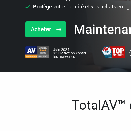
Protège
votre identité et vos achats en lig
Maintena
Acheter
Juin 2025
A
3* Protection contre
M
les malwares
TotalAV™ e