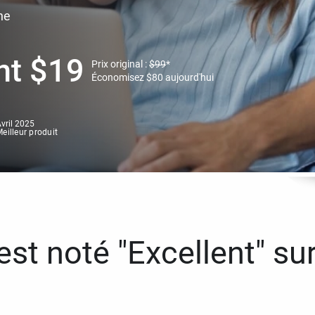
ne
nt
$
19
Prix original :
$
99
*
Économisez
$
80
aujourd'hui
vril 2025
eilleur produit
st noté "Excellent" sur