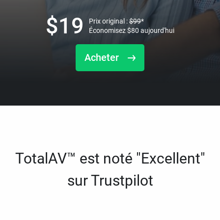
$
19
Prix original :
$
99
*
Économisez
$
80
aujourd'hui
Acheter
TotalAV™ est noté "Excellent"
sur Trustpilot