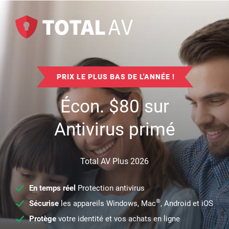
PRIX LE PLUS BAS DE L'ANNÉE !
Écon.
$
80
sur
Antivirus primé
Total AV Plus 2026
En temps réel
Protection antivirus
®
Sécurise
les appareils Windows, Mac
, Android et iOS
Protège
votre identité et vos achats en ligne