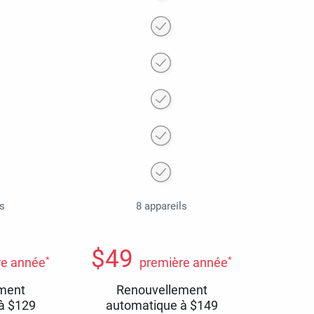
ls
8 appareils
$
49
*
*
re année
première année
ment
Renouvellement
 à
$
129
automatique à
$
149