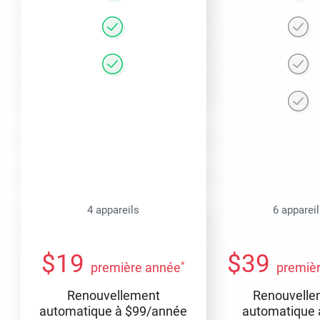
4 appareils
6 apparei
$
19
$
39
*
première année
premiè
Renouvellement
Renouvelle
automatique à
$
99
/année
automatique