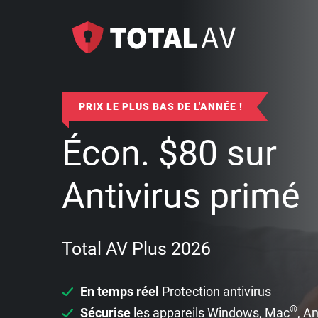
PRIX LE PLUS BAS DE L'ANNÉE !
Écon.
$
80
sur
Antivirus primé
Total AV Plus 2026
En temps réel
Protection antivirus
®
Sécurise
les appareils Windows, Mac
, A