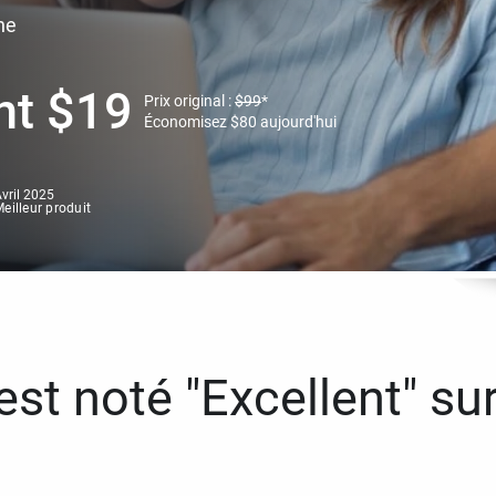
ne
nt
$
19
Prix original :
$
99
*
Économisez
$
80
aujourd'hui
vril 2025
eilleur produit
st noté "Excellent" sur