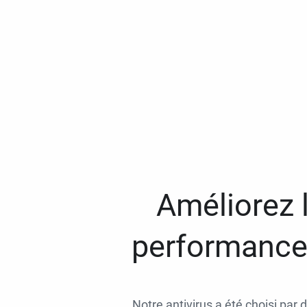
Améliorez l
performances
Notre antivirus a été choisi par 