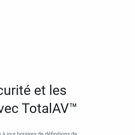
urité et les
avec TotalAV™
 à jour horaires de définitions de