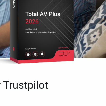
Total AV Plus
2026
Antivirus primé
avec réglage et optimisation du système
Multiplateforme
Compatible avec
 Trustpilot