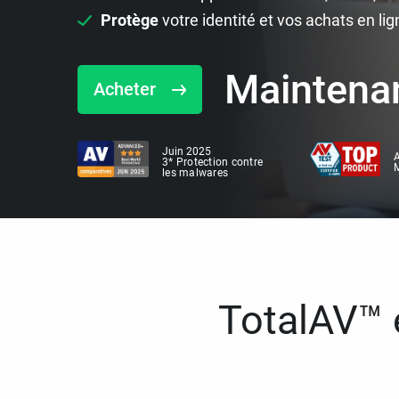
Protège
votre identité et vos achats en lig
Maintena
Acheter
Juin 2025
A
3* Protection contre
M
les malwares
TotalAV™ e