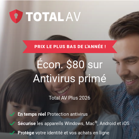
PRIX LE PLUS BAS DE L'ANNÉE !
Écon.
$
80
sur
Antivirus primé
Total AV Plus 2026
En temps réel
Protection antivirus
®
Sécurise
les appareils Windows, Mac
, Android et iOS
Protège
votre identité et vos achats en ligne