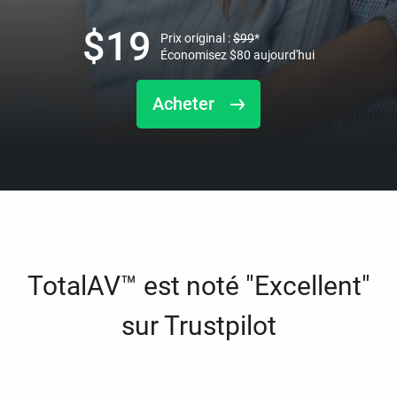
$
19
Prix original :
$
99
*
Économisez
$
80
aujourd'hui
Acheter
TotalAV™ est noté "Excellent"
sur Trustpilot