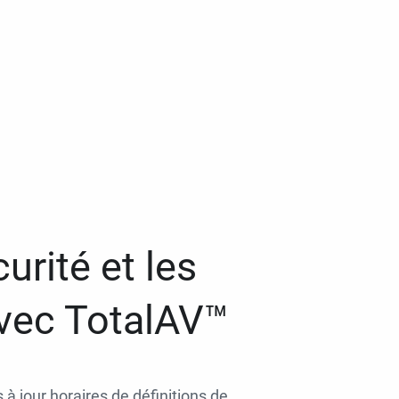
urité et les
avec TotalAV™
 à jour horaires de définitions de