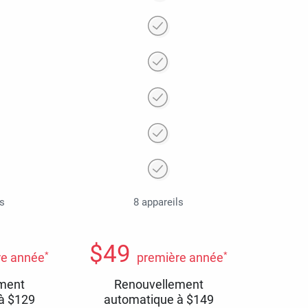
ls
8 appareils
$
49
*
*
re année
première année
ment
Renouvellement
 à
$
129
automatique à
$
149