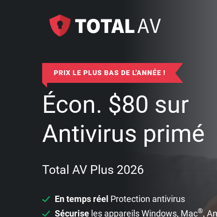
PRIX LE PLUS BAS DE L'ANNÉE !
Écon.
$
80
sur
Antivirus primé
Total AV Plus 2026
En temps réel
Protection antivirus
®
Sécurise
les appareils Windows, Mac
, A