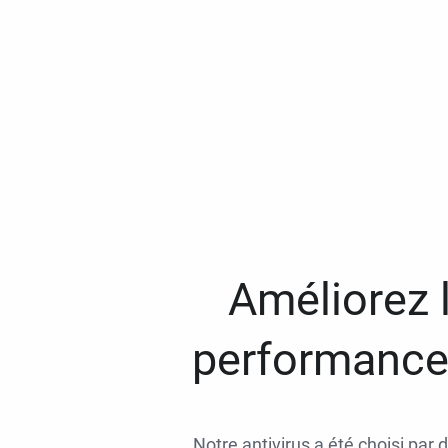
Améliorez l
performances
Notre antivirus a été choisi par 