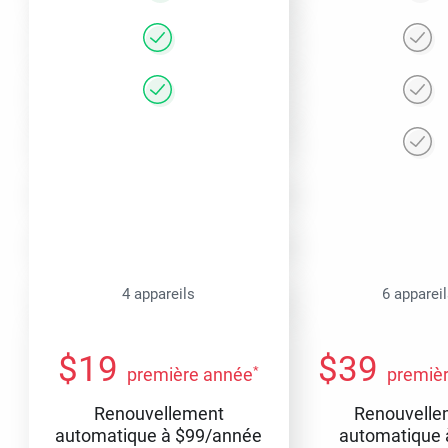
4 appareils
6 apparei
$
19
$
39
*
première année
premiè
Renouvellement
Renouvelle
automatique à
$
99
/année
automatique