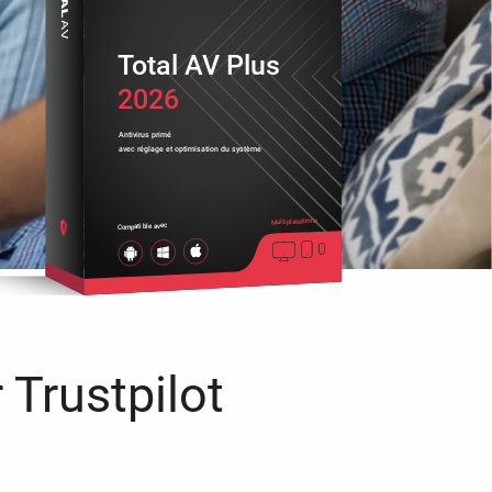
Total AV Plus
2026
Antivirus primé
avec réglage et optimisation du système
Multiplateforme
Compatible avec
 Trustpilot