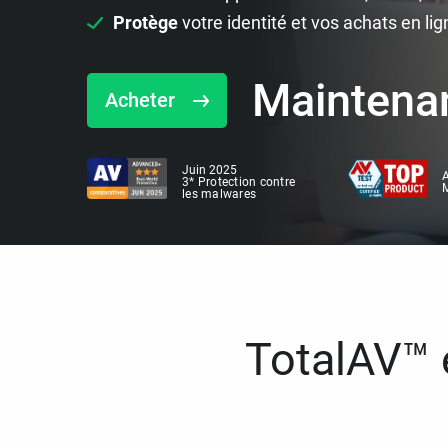
Protège
votre identité et vos achats en lig
Maintena
Acheter
Juin 2025
A
3* Protection contre
M
les malwares
TotalAV™ e