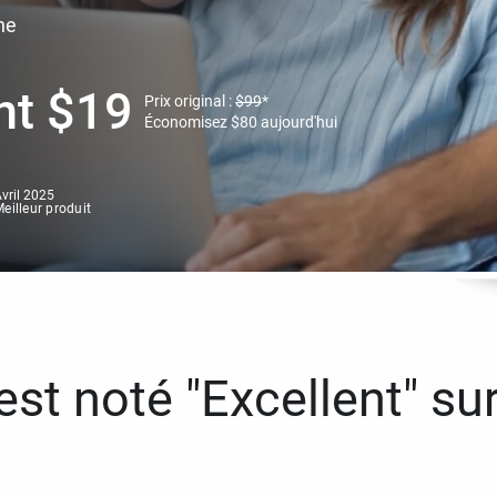
ne
nt
$
19
Prix original :
$
99
*
Économisez
$
80
aujourd'hui
vril 2025
eilleur produit
st noté "Excellent" sur