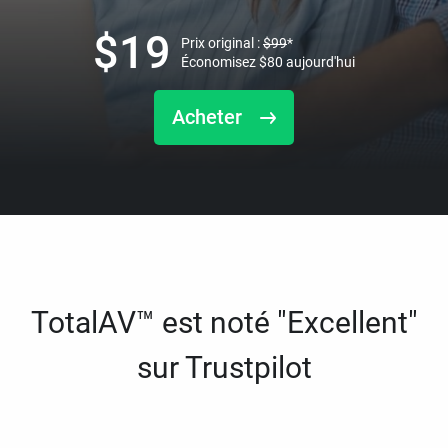
$
19
Prix original :
$
99
*
Économisez
$
80
aujourd'hui
Acheter
TotalAV™ est noté "Excellent"
sur Trustpilot