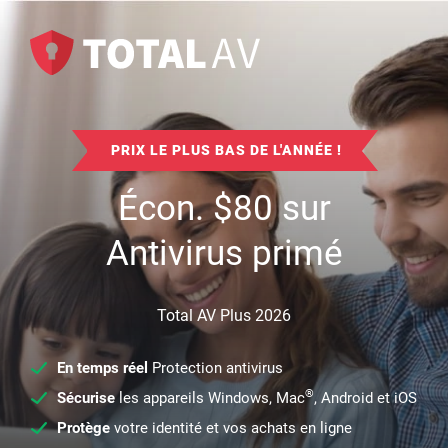
PRIX LE PLUS BAS DE L'ANNÉE !
Écon.
$
80
sur
Antivirus primé
Total AV Plus 2026
En temps réel
Protection antivirus
®
Sécurise
les appareils Windows, Mac
, Android et iOS
Protège
votre identité et vos achats en ligne