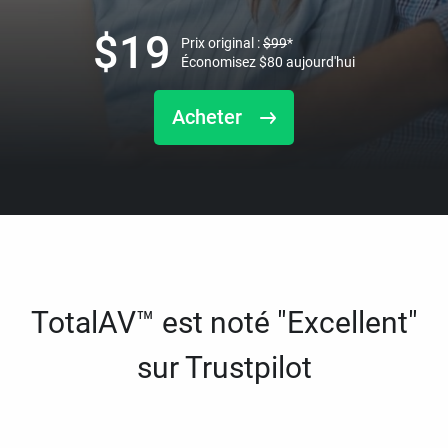
$
19
Prix original :
$
99
*
Économisez
$
80
aujourd'hui
Acheter
TotalAV™ est noté "Excellent"
sur Trustpilot