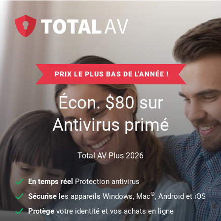
PRIX LE PLUS BAS DE L'ANNÉE !
Écon.
$
80
sur
Antivirus primé
Total AV Plus 2026
En temps réel
Protection antivirus
®
Sécurise
les appareils Windows, Mac
, Android et iOS
Protège
votre identité et vos achats en ligne