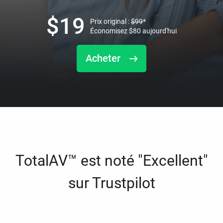
$
19
Prix original :
$
99
*
Économisez
$
80
aujourd'hui
Acheter
TotalAV™ est noté "Excellent"
sur Trustpilot