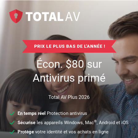
PRIX LE PLUS BAS DE L'ANNÉE !
Écon.
$
80
sur
Antivirus primé
Total AV Plus 2026
En temps réel
Protection antivirus
®
Sécurise
les appareils Windows, Mac
, Android et iOS
Protège
votre identité et vos achats en ligne