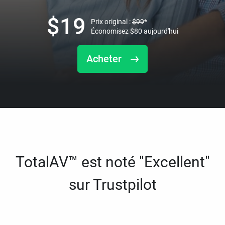
$
19
Prix original :
$
99
*
Économisez
$
80
aujourd'hui
Acheter
TotalAV™ est noté "Excellent"
sur Trustpilot