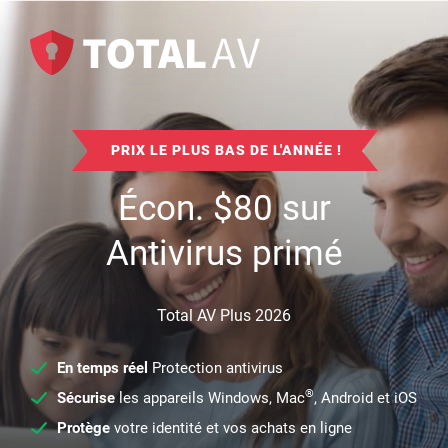
PRIX LE PLUS BAS DE L'ANNÉE !
Écon.
$
80
sur
Antivirus primé
Total AV Plus 2026
En temps réel
Protection antivirus
®
Sécurise
les appareils Windows, Mac
, Android et iOS
Protège
votre identité et vos achats en ligne