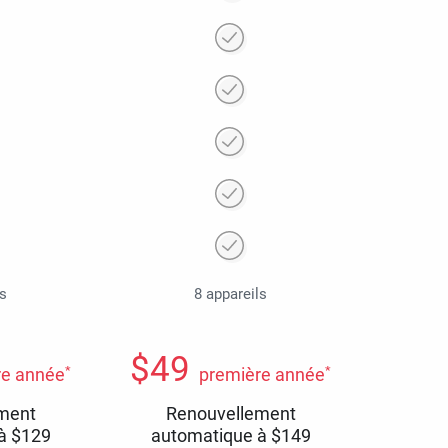
ls
8 appareils
$
49
*
*
re année
première année
ment
Renouvellement
 à
$
129
automatique à
$
149