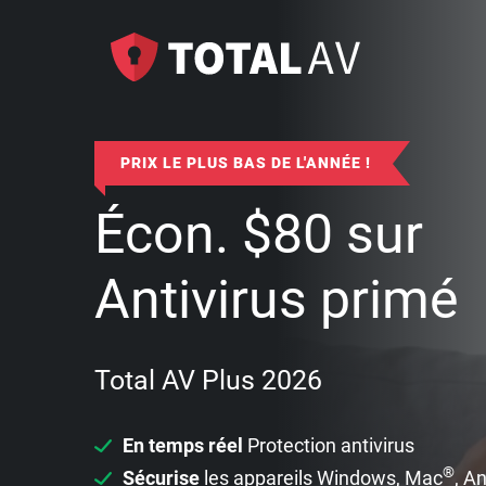
PRIX LE PLUS BAS DE L'ANNÉE !
Écon.
$
80
sur
Antivirus primé
Total AV Plus 2026
En temps réel
Protection antivirus
®
Sécurise
les appareils Windows, Mac
, A