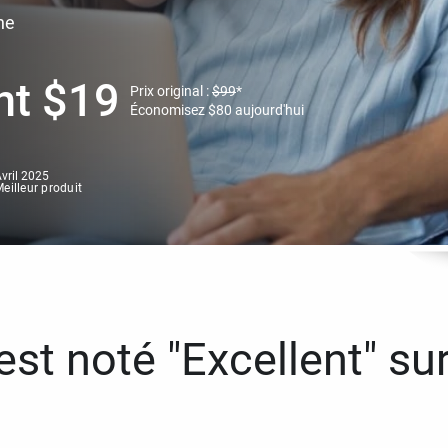
ne
nt
$
19
Prix original :
$
99
*
Économisez
$
80
aujourd'hui
vril 2025
eilleur produit
st noté "Excellent" sur