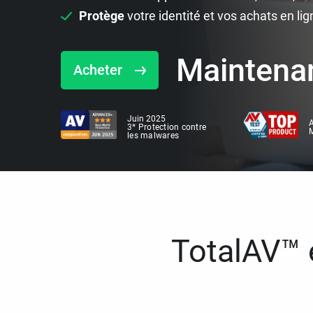
Protège
votre identité et vos achats en lig
Maintena
Acheter
Juin 2025
A
3* Protection contre
M
les malwares
TotalAV™ e