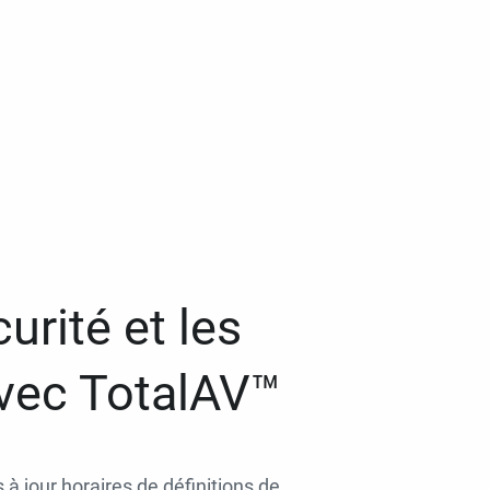
urité et les
avec TotalAV™
 à jour horaires de définitions de