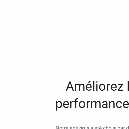
Améliorez l
performances
Notre antivirus a été choisi par 