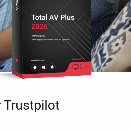
Total AV Plus
2026
Antivirus primé
avec réglage et optimisation du système
Multiplateforme
Compatible avec
 Trustpilot