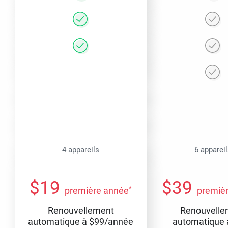
4 appareils
6 apparei
$
19
$
39
*
première année
premiè
Renouvellement
Renouvelle
automatique à
$
99
/année
automatique