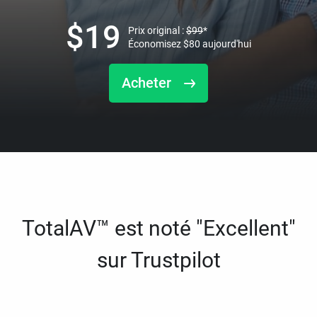
$
19
Prix original :
$
99
*
Économisez
$
80
aujourd'hui
Acheter
TotalAV™ est noté "Excellent"
sur Trustpilot