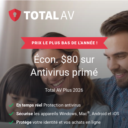
PRIX LE PLUS BAS DE L'ANNÉE !
Écon.
$
80
sur
Antivirus primé
Total AV Plus 2026
En temps réel
Protection antivirus
®
Sécurise
les appareils Windows, Mac
, Android et iOS
Protège
votre identité et vos achats en ligne