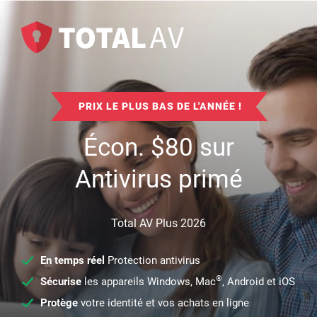
PRIX LE PLUS BAS DE L'ANNÉE !
Écon.
$
80
sur
Antivirus primé
Total AV Plus 2026
En temps réel
Protection antivirus
®
Sécurise
les appareils Windows, Mac
, Android et iOS
Protège
votre identité et vos achats en ligne