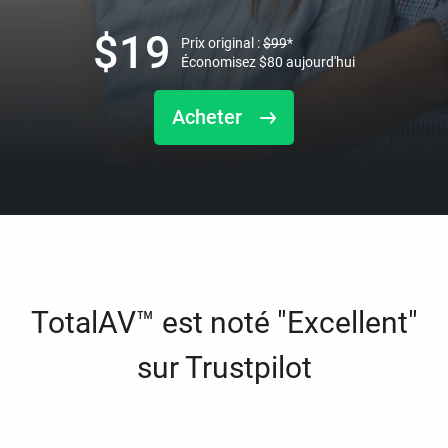
$
19
Prix original :
$
99
*
Économisez
$
80
aujourd'hui
Acheter
TotalAV™ est noté "Excellent"
sur Trustpilot