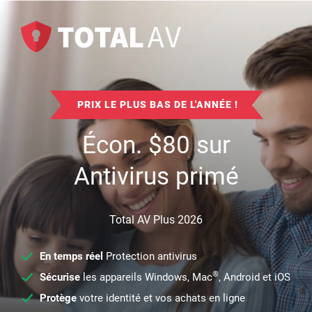
PRIX LE PLUS BAS DE L'ANNÉE !
Écon.
$
80
sur
Antivirus primé
Total AV Plus 2026
En temps réel
Protection antivirus
®
Sécurise
les appareils Windows, Mac
, Android et iOS
Protège
votre identité et vos achats en ligne