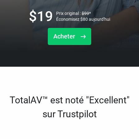
$
19
Prix original :
$
99
*
Économisez
$
80
aujourd'hui
Acheter
TotalAV™ est noté "Excellent"
sur Trustpilot