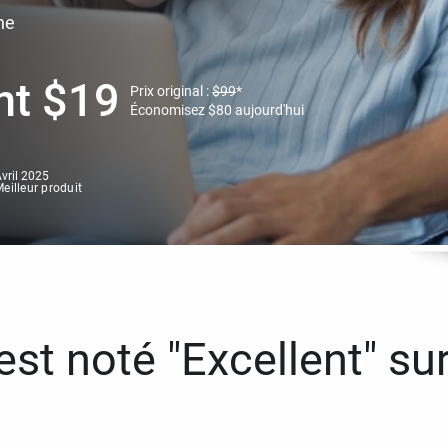
ne
nt
$
19
Prix original :
$
99
*
Économisez
$
80
aujourd'hui
vril 2025
eilleur produit
st noté "Excellent" sur