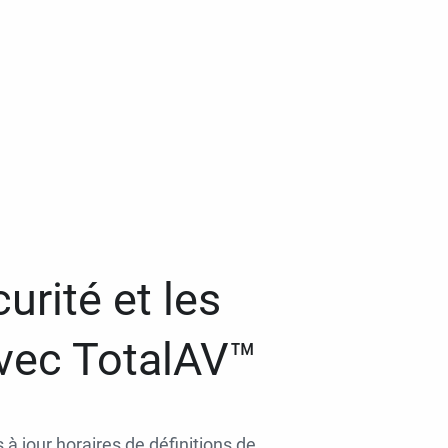
urité et les
avec TotalAV™
 à jour horaires de définitions de