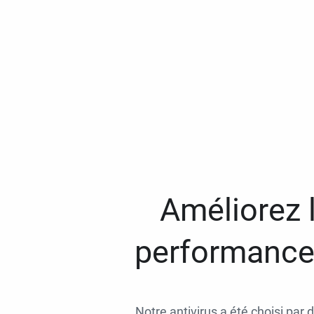
Améliorez l
performances
Notre antivirus a été choisi par 