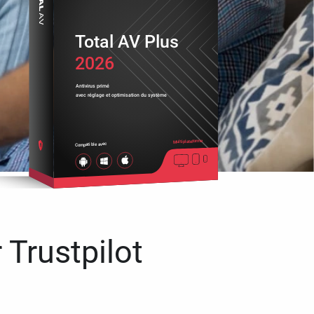
Total AV Plus
2026
Antivirus primé
avec réglage et optimisation du système
Multiplateforme
Compatible avec
 Trustpilot