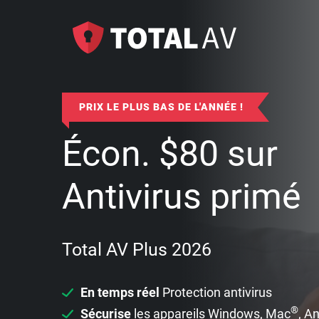
PRIX LE PLUS BAS DE L'ANNÉE !
Écon.
$
80
sur
Antivirus primé
Total AV Plus 2026
En temps réel
Protection antivirus
®
Sécurise
les appareils Windows, Mac
, A