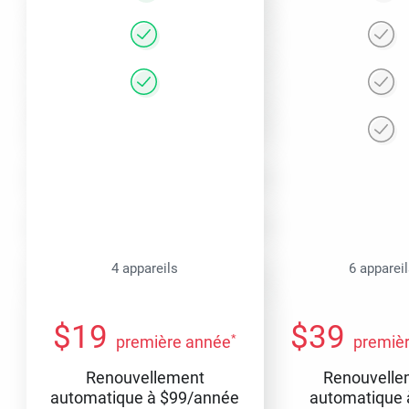
4 appareils
6 apparei
$
19
$
39
*
première année
premiè
Renouvellement
Renouvelle
automatique à
$
99
/année
automatique