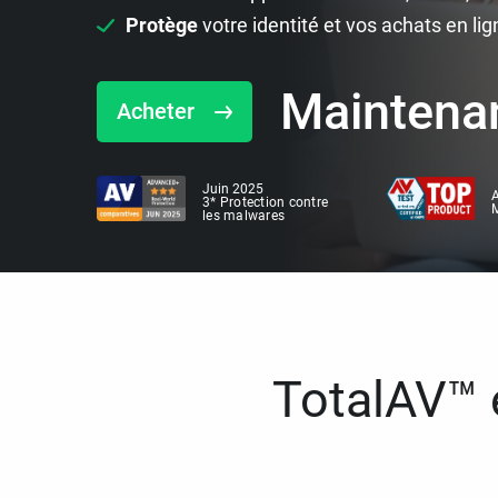
Protège
votre identité et vos achats en lig
Maintena
Acheter
Juin 2025
A
3* Protection contre
M
les malwares
TotalAV™ e