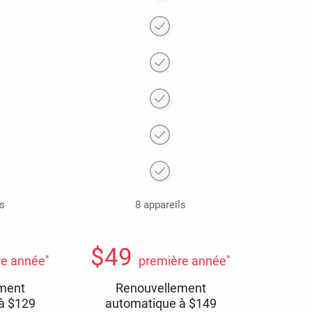
ls
8 appareils
$
49
*
*
re année
première année
ment
Renouvellement
 à
$
129
automatique à
$
149