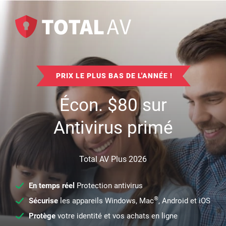
PRIX LE PLUS BAS DE L'ANNÉE !
Écon.
$
80
sur
Antivirus primé
Total AV Plus 2026
En temps réel
Protection antivirus
®
Sécurise
les appareils Windows, Mac
, Android et iOS
Protège
votre identité et vos achats en ligne