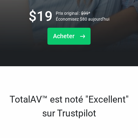
$
19
Prix original :
$
99
*
Économisez
$
80
aujourd'hui
Acheter
TotalAV™ est noté "Excellent"
sur Trustpilot