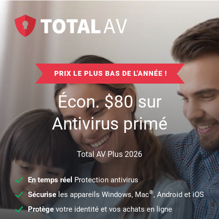
PRIX LE PLUS BAS DE L'ANNÉE !
Écon.
$
80
sur
Antivirus primé
Total AV Plus 2026
En temps réel
Protection antivirus
®
Sécurise
les appareils Windows, Mac
, Android et iOS
Protège
votre identité et vos achats en ligne