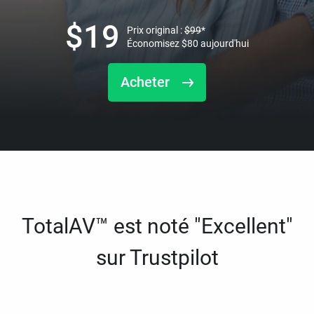
$
19
Prix original :
$
99
*
Économisez
$
80
aujourd'hui
Acheter
TotalAV™ est noté "Excellent"
sur Trustpilot