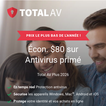
PRIX LE PLUS BAS DE L'ANNÉE !
Écon.
$
80
sur
Antivirus primé
Total AV Plus 2026
En temps réel
Protection antivirus
®
Sécurise
les appareils Windows, Mac
, Android et iOS
Protège
votre identité et vos achats en ligne