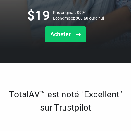
$
19
Prix original :
$
99
*
Économisez
$
80
aujourd'hui
Acheter
TotalAV™ est noté "Excellent"
sur Trustpilot