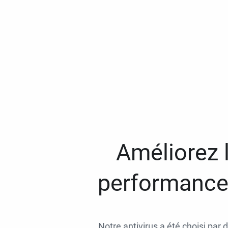
Améliorez l
performances
Notre antivirus a été choisi par 