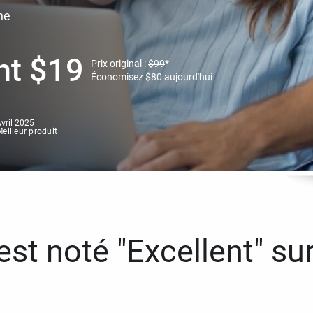
ne
nt
$
19
Prix original :
$
99
*
Économisez
$
80
aujourd'hui
vril 2025
eilleur produit
st noté "Excellent" sur