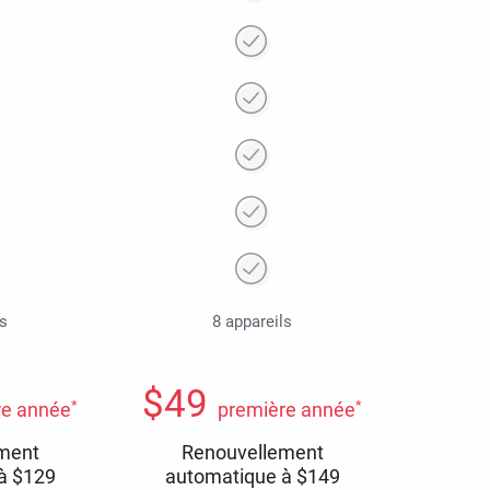
ls
8 appareils
$
49
*
*
re année
première année
ment
Renouvellement
 à
$
129
automatique à
$
149