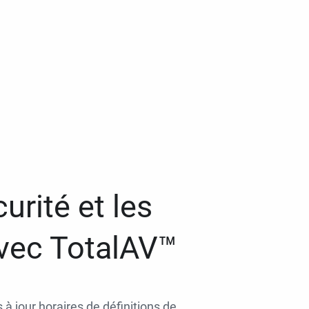
urité et les
avec TotalAV™
 à jour horaires de définitions de