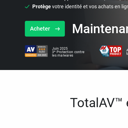
Protège
votre identité et vos achats en lig
Maintena
Acheter
Juin 2025
A
3* Protection contre
M
les malwares
TotalAV™ e