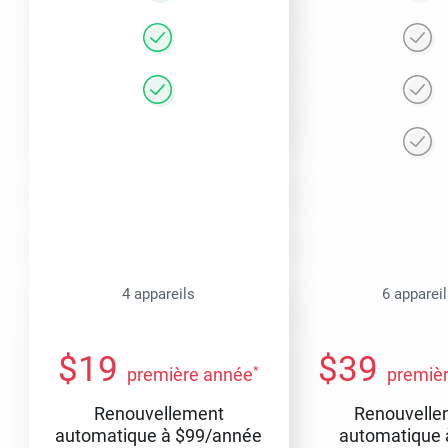
4 appareils
6 apparei
$
19
$
39
*
première année
premiè
Renouvellement
Renouvelle
automatique à
$
99
/année
automatique