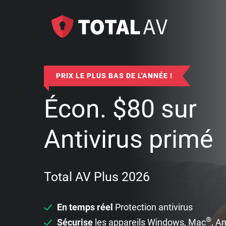
PRIX LE PLUS BAS DE L'ANNÉE !
Écon.
$
80
sur
Antivirus primé
Total AV Plus 2026
En temps réel
Protection antivirus
®
Sécurise
les appareils Windows, Mac
, A