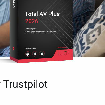
Total AV Plus
2026
Antivirus primé
avec réglage et optimisation du système
Multiplateforme
Compatible avec
 Trustpilot