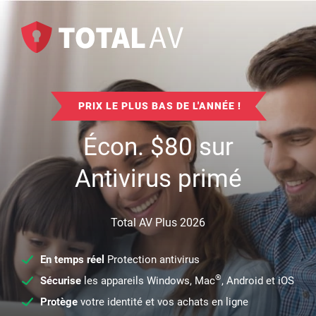
PRIX LE PLUS BAS DE L'ANNÉE !
Écon.
$
80
sur
Antivirus primé
Total AV Plus 2026
En temps réel
Protection antivirus
®
Sécurise
les appareils Windows, Mac
, Android et iOS
Protège
votre identité et vos achats en ligne