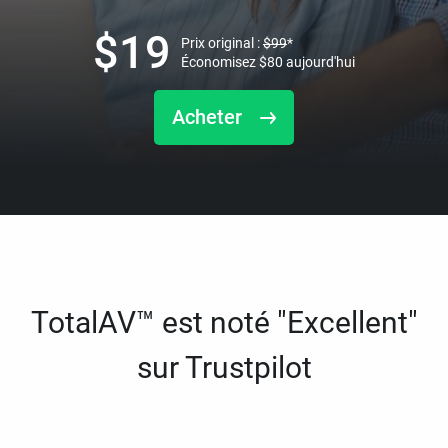
$
19
Prix original :
$
99
*
Économisez
$
80
aujourd'hui
Acheter
TotalAV™ est noté "Excellent"
sur Trustpilot