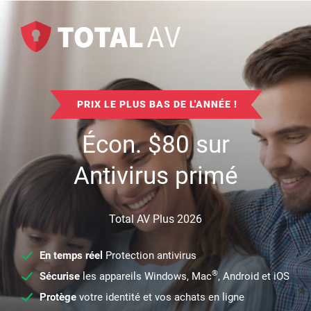
PRIX LE PLUS BAS DE L'ANNÉE !
Écon.
$
80
sur
Antivirus primé
Total AV Plus 2026
En temps réel
Protection antivirus
®
Sécurise
les appareils Windows, Mac
, Android et iOS
Protège
votre identité et vos achats en ligne