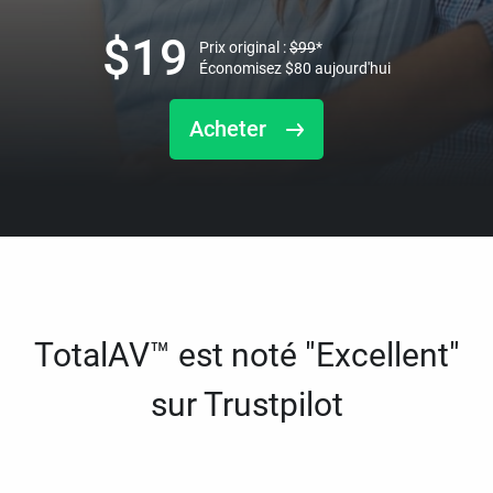
$
19
Prix original :
$
99
*
Économisez
$
80
aujourd'hui
Acheter
TotalAV™ est noté "Excellent"
sur Trustpilot