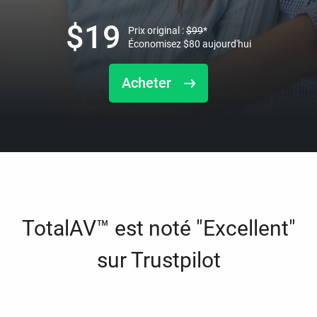
$
19
Prix original :
$
99
*
Économisez
$
80
aujourd'hui
Acheter
TotalAV™ est noté "Excellent"
sur Trustpilot