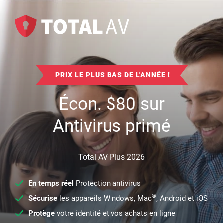
PRIX LE PLUS BAS DE L'ANNÉE !
Écon.
$
80
sur
Antivirus primé
Total AV Plus 2026
En temps réel
Protection antivirus
®
Sécurise
les appareils Windows, Mac
, Android et iOS
Protège
votre identité et vos achats en ligne